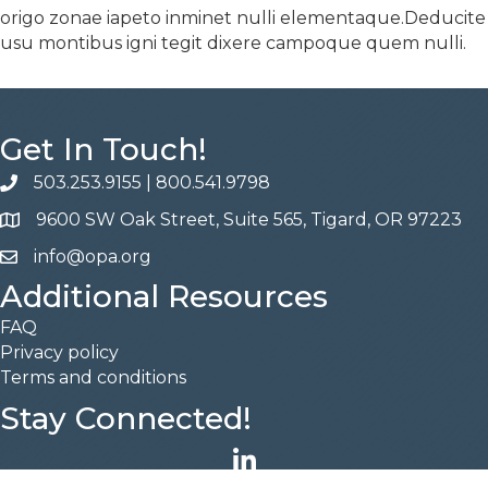
origo zonae iapeto inminet nulli elementaque.Deducite
usu montibus igni tegit dixere campoque quem nulli.
Get In Touch!
503.253.9155
|
800.541.9798
phone
9600 SW Oak Street, Suite 565, Tigard, OR 97223
address
info@opa.org
email
Additional Resources
FAQ
Privacy policy
Terms and conditions
Stay Connected!
LinkedIn